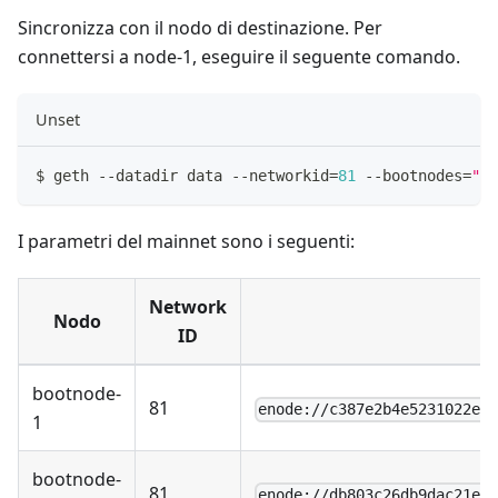
Sincronizza con il nodo di destinazione. Per
connettersi a node-1, eseguire il seguente comando.
Unset
$ geth 
--
datadir data 
--
networkid
=
81
--
bootnodes
=
"en
I parametri del mainnet sono i seguenti:
Network
Nodo
ID
bootnode-
81
enode://c387e2b4e5231022ef
1
bootnode-
81
enode://db803c26db9dac21e5