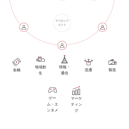
地域創
情報・
金融
流通
製造
生
通信
ゲー
マーケ
ム・エ
ティン
ンタメ
グ