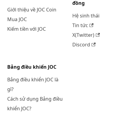
đồng
Giới thiệu về JOC Coin
Hệ sinh thái
Mua JOC
Tin tức
Kiếm tiền với JOC
X(Twitter)
Discord
Bảng điều khiển JOC
Bảng điều khiển JOC là
gì?
Cách sử dụng Bảng điều
khiển JOC?