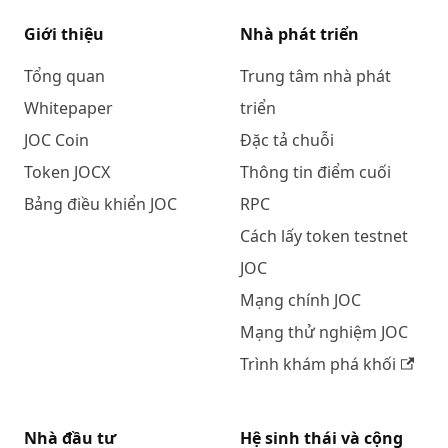
Giới thiệu
Nhà phát triển
Tổng quan
Trung tâm nhà phát
Whitepaper
triển
JOC Coin
Đặc tả chuỗi
Token JOCX
Thông tin điểm cuối
Bảng điều khiển JOC
RPC
Cách lấy token testnet
JOC
Mạng chính JOC
Mạng thử nghiệm JOC
Trình khám phá khối
Nhà đầu tư
Hệ sinh thái và cộng