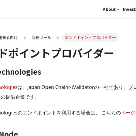
About
Invest
開発者向け
各種ツール
エンドポイントプロバイダー
ドポイントプロバイダー
echnologies
nologies
は、Japan Open ChainのValidatorの一社であ
スの提供企業です。
echnologiesのエンドポイントを利用する場合は、 こちらの
ページ
 Node