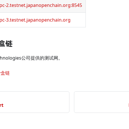
rpc-2.testnet.japanopenchain.org:8545
rpc-3.testnet.japanopenchain.org
沙盒链
echnologies公司提供的测试网。
沙盒链
rt