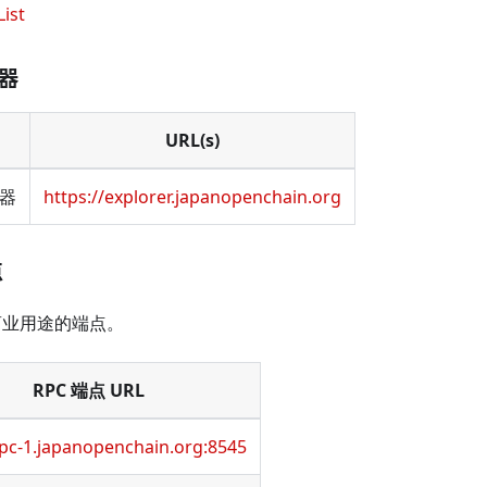
ist
器
URL(s)
器
https://explorer.japanopenchain.org
点
商业用途的端点。
RPC 端点 URL
rpc-1.japanopenchain.org:8545