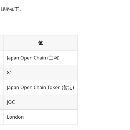
关规格如下。
值
Japan Open Chain (主网)
81
Japan Open Chain Token (暂定)
JOC
London