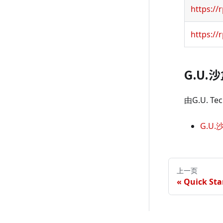
https://
https://
G.U.
由G.U. T
G.U.
上一页
Quick Sta