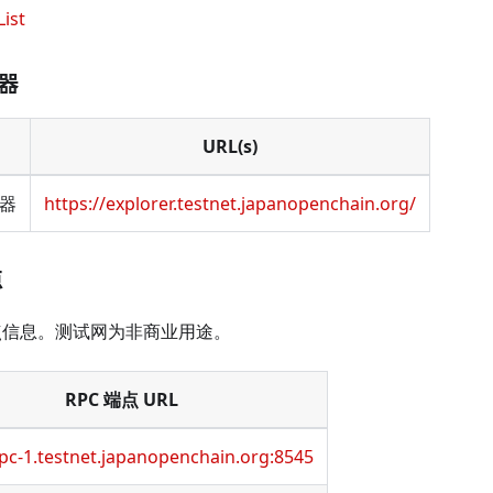
ist
器
URL(s)
器
https://explorer.testnet.japanopenchain.org/
点
点信息。测试网为非商业用途。
RPC 端点 URL
rpc-1.testnet.japanopenchain.org:8545