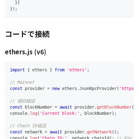
}
]
}
)
;
コードで接続
ethers.js (v6)
import
{
 ethers 
}
from
'ethers'
;
// Mainnet
const
 provider 
=
new
ethers
.
JsonRpcProvider
(
'https:/
// 接続確認
const
 blockNumber 
=
await
 provider
.
getBlockNumber
(
)
;
console
.
log
(
'Current block:'
,
 blockNumber
)
;
// Chain ID確認
const
 network 
=
await
 provider
.
getNetwork
(
)
;
console
.
log
(
'Chain ID:'
,
 network
.
chainId
)
;
// 81n