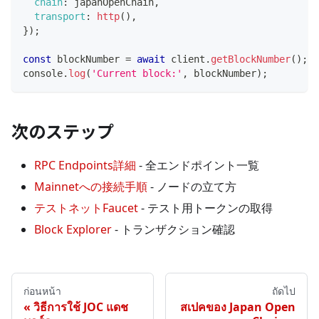
chain
:
 japanOpenChain
,
transport
:
http
(
)
,
}
)
;
const
 blockNumber 
=
await
 client
.
getBlockNumber
(
)
;
console
.
log
(
'Current block:'
,
 blockNumber
)
;
次のステップ
RPC Endpoints詳細
- 全エンドポイント一覧
Mainnetへの接続手順
- ノードの立て方
テストネットFaucet
- テスト用トークンの取得
Block Explorer
- トランザクション確認
ก่อนหน้า
ถัดไป
วิธีการใช้ JOC แดช
สเปคของ Japan Open