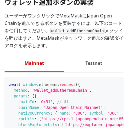
ウォレット追加ボタンの実装
ユーザーがワンクリックでMetaMaskにJapan Open
Chainを追加できるボタンを実装するには、以下のコード
を使用してください。
メソッド
wallet_addEthereumChain
を呼び出すと、MetaMaskがネットワーク追加の確認ダイ
アログを表示します。
Mainnet
Testnet
await
window
.
ethereum
.
request
(
{
method
:
'wallet_addEthereumChain'
,
params
:
[
{
chainId
:
'0x51'
,
// 81
chainName
:
'Japan Open Chain Mainnet'
,
nativeCurrency
:
{
name
:
'JOC'
,
symbol
:
'JOC'
,
de
rpcUrls
:
[
'https://rpc-1.japanopenchain.org:8545
blockExplorerUrls
:
[
'https://explorer.japanopenc