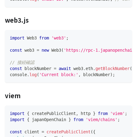
web3.js
import
Web3
from
'web3'
;
const
 web3 
=
new
Web3
(
'https://rpc-1.japanopenchain.
// 接続確認
const
 blockNumber 
=
await
 web3
.
eth
.
getBlockNumber
(
)
;
console
.
log
(
'Current block:'
,
 blockNumber
)
;
viem
import
{
 createPublicClient
,
 http 
}
from
'viem'
;
import
{
 japanOpenChain 
}
from
'viem/chains'
;
const
 client 
=
createPublicClient
(
{