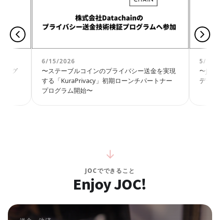
6/15/2026
5/13/
インのグ
〜ステーブルコインのプライバシー送金を実現
〜Jap
する「KuraPrivacy」初期ローンチパートナー
デジタ
プログラム開始〜
↓
JOCでできること
Enjoy JOC!