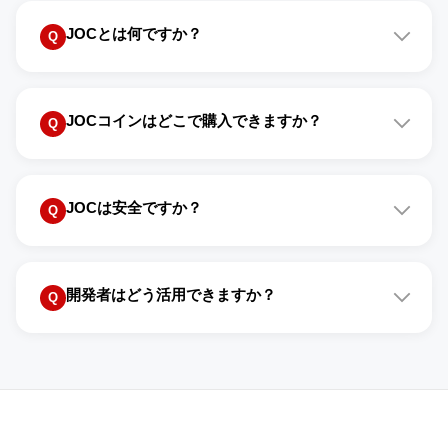
JOCとは何ですか？
Q
Japan Open Chainは、日本企業が共同で運営する
A
JOCコインはどこで購入できますか？
Ethereum完全互換のパブリックブロックチェーンで
Q
す。送金・NFT・DAppなど多様なユースケースに対
応しています。
国内暗号資産取引所「Zaif」などで購入できます。詳
A
JOCは安全ですか？
しくはJOCコイン取得ページをご確認ください。
Q
富士通をはじめとする日本の大手企業がバリデーター
A
開発者はどう活用できますか？
として参加しており、高い信頼性と安全性を確保して
Q
います。
Ethereumのスマートコントラクトやツールをそのま
A
まJOCで利用可能です。RPC接続情報や開発ドキュメ
ントを用意しています。