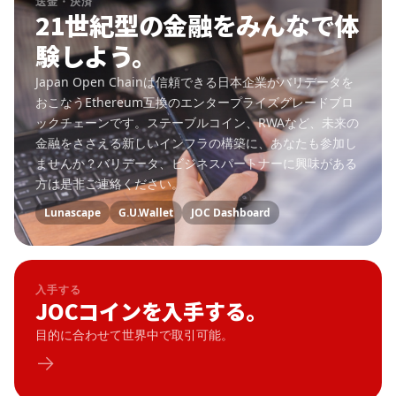
送金・決済
21世紀型の金融をみんなで体
験しよう。
Japan Open Chainは信頼できる日本企業がバリデータを
おこなうEthereum互換のエンタープライズグレードブロ
ックチェーンです。ステーブルコイン、RWAなど、未来の
金融をささえる新しいインフラの構築に、あなたも参加し
ませんか？バリデータ、ビジネスパートナーに興味がある
方は是非ご連絡ください。
Lunascape
G.U.Wallet
JOC Dashboard
入手する
JOCコインを入手する。
目的に合わせて世界中で取引可能。
→